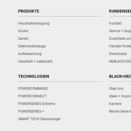
PRODUKTE
KUNDENSE
Haushaltsreinigung
Kontakt
Küche
Service + Sup
Garten
Ersatzteile u
Elektrowerkzeuge
Händler finde
Aufbewahrung
Downloads
Haushalt + Lebensstil
MyBLACK+DE
TECHNOLOGIEN
BLACK+DE
POWERCOMMAND
Über Uns
POWERCONNECT
Ideen + Inspir
POWERSERIES Extreme
Karriere
POWERSERIES +
Reiche deine I
SMART TECH Staubsauger