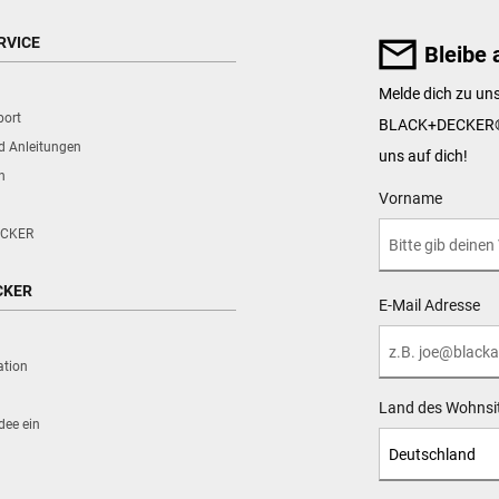
RVICE
Bleibe 
Melde dich zu un
port
BLACK+DECKER
nd Anleitungen
uns auf dich!
n
User Details
Vorname
CKER
CKER
E-Mail Adresse
ation
Land des Wohnsi
dee ein