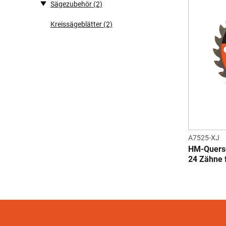
Sägezubehör
(2)
Kreissägeblätter
(2)
A7525-XJ
HM-Quersc
24 Zähne 