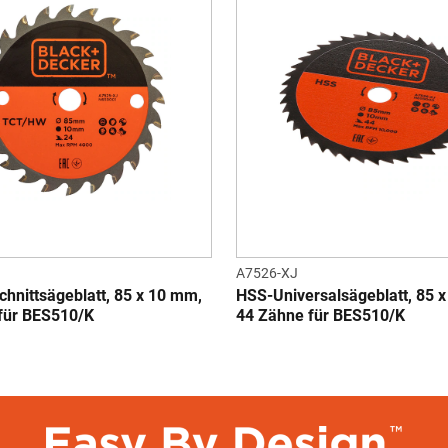
A7526-XJ
hnittsägeblatt, 85 x 10 mm,
HSS-Universalsägeblatt, 85 
für BES510/K
44 Zähne für BES510/K