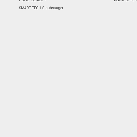
POWERSERIES +
Reiche deine I
SMART TECH Staubsauger