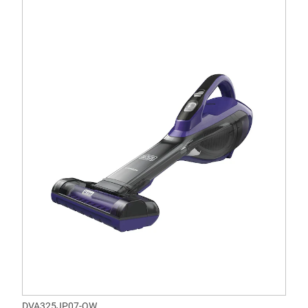
DVA325JP07-QW