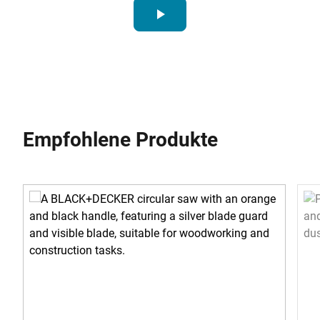
play_arrow
Empfohlene Produkte