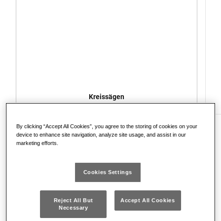
Kreissägen
By clicking “Accept All Cookies”, you agree to the storing of cookies on your
device to enhance site navigation, analyze site usage, and assist in our
marketing efforts.
Was du brauchst
Cookies Settings
Kleine Holzkisten
Holzbrett für den Sockel
Reject All But
Accept All Cookies
Necessary
Leim